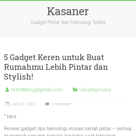
Skip
Kasaner
to
content
Gadget Pintar dan Teknologi Terkini
5 Gadget Keren untuk Buat
Rumahmu Lebih Pintar dan
Stylish!
okto88blog@gmail.com
Uncategorized
June 12, 2025
0 Comment
“`html
Review gadget, tips teknologi, inovasi rumah pintar – semua
ini menjadi semakin populer, terutama saat teknologi