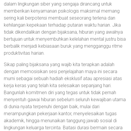
dalam lingkungan siber yang sengaja dirancang untuk
memberikan kenyamanan psikologis maksimal memang
sering kali berpotensi membuat seseorang terlena dan
kehilangan kepekaan terhadap putaran waktu harian. Jika
tidak dikendalikan dengan bijaksana, hiburan yang awalnya
bertujuan untuk menyembuhkan kelelahan mental justru bisa
berbalik menjadi kebiasaan buruk yang mengganggu ritme
produktivitas harian.
Sikap paling bijaksana yang wajib kita terapkan adalah
dengan memosisikan sesi penjelajahan maya ini secara
murni sebagai sebuah hadiah eksklusif atau apresiasi atas
kerja keras yang telah kita selesaikan sepanjang hari.
Bangunlah komitmen diri yang tegas untuk tidak pernah
menyentuh gawai hiburan sebelum seluruh kewajiban utama
di dunia nyata terpenuhi dengan baik, mulai dari
merampungkan pekerjaan kantor, menyelesaikan tugas
akademik, hingga menunaikan tanggung jawab sosial di
lingkungan keluarga tercinta. Batasi durasi bermain secara