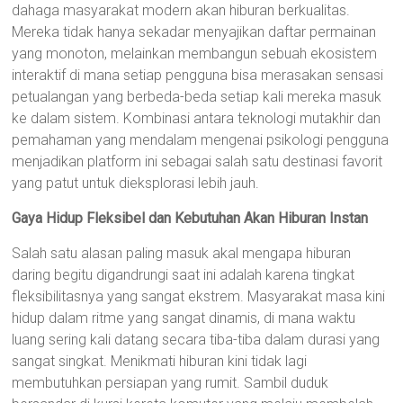
dahaga masyarakat modern akan hiburan berkualitas.
Mereka tidak hanya sekadar menyajikan daftar permainan
yang monoton, melainkan membangun sebuah ekosistem
interaktif di mana setiap pengguna bisa merasakan sensasi
petualangan yang berbeda-beda setiap kali mereka masuk
ke dalam sistem. Kombinasi antara teknologi mutakhir dan
pemahaman yang mendalam mengenai psikologi pengguna
menjadikan platform ini sebagai salah satu destinasi favorit
yang patut untuk dieksplorasi lebih jauh.
Gaya Hidup Fleksibel dan Kebutuhan Akan Hiburan Instan
Salah satu alasan paling masuk akal mengapa hiburan
daring begitu digandrungi saat ini adalah karena tingkat
fleksibilitasnya yang sangat ekstrem. Masyarakat masa kini
hidup dalam ritme yang sangat dinamis, di mana waktu
luang sering kali datang secara tiba-tiba dalam durasi yang
sangat singkat. Menikmati hiburan kini tidak lagi
membutuhkan persiapan yang rumit. Sambil duduk