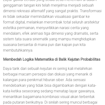
genggaman tangan kini telah menjelma menjadi sebuah
dimensi rekreasi alternatif yang sangat praktis. Transformasi
ini tidak sekadar memindahkan visualisasi gambar ke
format digital, melainkan merombak total seluruh arsitektur
estetika permainan, menyuntikkan narasi cerita yang
mendalam, efek animasi tiga dimensi yang dramatis, serta
sistem tata suara sinematik yang mampu menghidupkan
suasana bersantai di mana pun dan kapan pun kita
membutuhkannya.
Membedah Logika Matematika di Balik Kejutan Probabilitas
Daya tarik dari sebuah kejutan ini sering kali melahirkan
berbagai macam persepsi dan diskusi yang menarik di
kalangan para penikmat hiburan siber. Ada sensasi
mendebarkan yang tidak bisa digambarkan dengan kata-
kata ketika seseorang sedang menatap layar gawainya,
menantikan bagaimana kombinasi visual akan terbentuk
pada putaran berikutnya. Di sinilah sering muncul berbagai