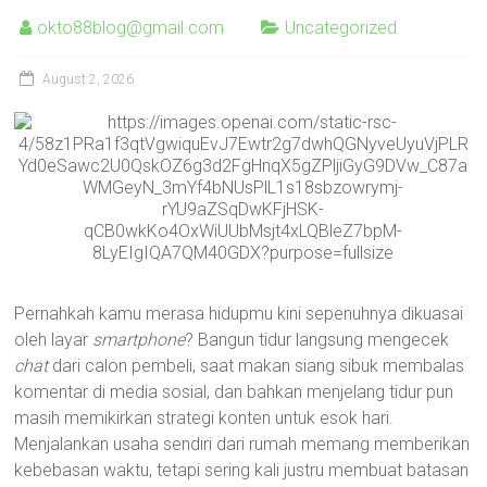
okto88blog@gmail.com
Uncategorized
August 2, 2026
Pernahkah kamu merasa hidupmu kini sepenuhnya dikuasai
oleh layar
smartphone
? Bangun tidur langsung mengecek
chat
dari calon pembeli, saat makan siang sibuk membalas
komentar di media sosial, dan bahkan menjelang tidur pun
masih memikirkan strategi konten untuk esok hari.
Menjalankan usaha sendiri dari rumah memang memberikan
kebebasan waktu, tetapi sering kali justru membuat batasan