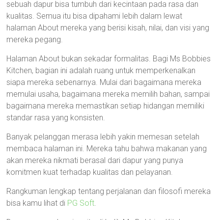
sebuah dapur bisa tumbuh dari kecintaan pada rasa dan
kualitas. Semua itu bisa dipahami lebih dalam lewat
halaman About mereka yang berisi kisah, nilai, dan visi yang
mereka pegang.
Halaman About bukan sekadar formalitas. Bagi Ms Bobbies
Kitchen, bagian ini adalah ruang untuk memperkenalkan
siapa mereka sebenarnya. Mulai dari bagaimana mereka
memulai usaha, bagaimana mereka memilih bahan, sampai
bagaimana mereka memastikan setiap hidangan memiliki
standar rasa yang konsisten.
Banyak pelanggan merasa lebih yakin memesan setelah
membaca halaman ini. Mereka tahu bahwa makanan yang
akan mereka nikmati berasal dari dapur yang punya
komitmen kuat terhadap kualitas dan pelayanan.
Rangkuman lengkap tentang perjalanan dan filosofi mereka
bisa kamu lihat di
PG Soft
.