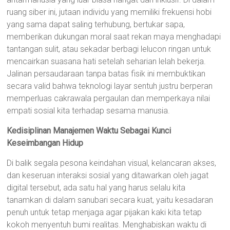
ruang siber ini, jutaan individu yang memiliki frekuensi hobi
yang sama dapat saling terhubung, bertukar sapa,
memberikan dukungan moral saat rekan maya menghadapi
tantangan sulit, atau sekadar berbagi lelucon ringan untuk
mencairkan suasana hati setelah seharian lelah bekerja.
Jalinan persaudaraan tanpa batas fisik ini membuktikan
secara valid bahwa teknologi layar sentuh justru berperan
memperluas cakrawala pergaulan dan memperkaya nilai
empati sosial kita terhadap sesama manusia.
Kedisiplinan Manajemen Waktu Sebagai Kunci
Keseimbangan Hidup
Di balik segala pesona keindahan visual, kelancaran akses,
dan keseruan interaksi sosial yang ditawarkan oleh jagat
digital tersebut, ada satu hal yang harus selalu kita
tanamkan di dalam sanubari secara kuat, yaitu kesadaran
penuh untuk tetap menjaga agar pijakan kaki kita tetap
kokoh menyentuh bumi realitas. Menghabiskan waktu di