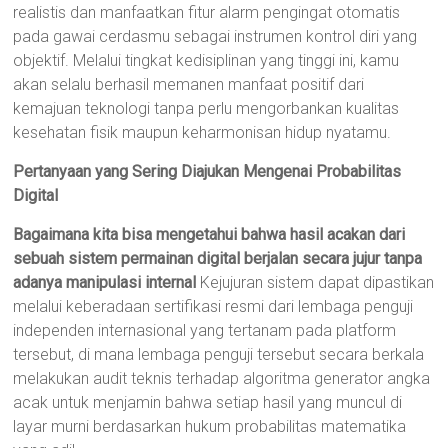
realistis dan manfaatkan fitur alarm pengingat otomatis
pada gawai cerdasmu sebagai instrumen kontrol diri yang
objektif. Melalui tingkat kedisiplinan yang tinggi ini, kamu
akan selalu berhasil memanen manfaat positif dari
kemajuan teknologi tanpa perlu mengorbankan kualitas
kesehatan fisik maupun keharmonisan hidup nyatamu.
Pertanyaan yang Sering Diajukan Mengenai Probabilitas
Digital
Bagaimana kita bisa mengetahui bahwa hasil acakan dari
sebuah sistem permainan digital berjalan secara jujur tanpa
adanya manipulasi internal
Kejujuran sistem dapat dipastikan
melalui keberadaan sertifikasi resmi dari lembaga penguji
independen internasional yang tertanam pada platform
tersebut, di mana lembaga penguji tersebut secara berkala
melakukan audit teknis terhadap algoritma generator angka
acak untuk menjamin bahwa setiap hasil yang muncul di
layar murni berdasarkan hukum probabilitas matematika