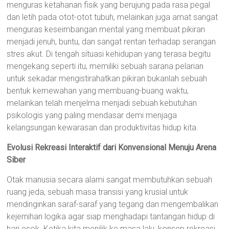
menguras ketahanan fisik yang berujung pada rasa pegal
dan letih pada otot-otot tubuh, melainkan juga amat sangat
menguras keseimbangan mental yang membuat pikiran
menjadi jenuh, buntu, dan sangat rentan terhadap serangan
stres akut. Di tengah situasi kehidupan yang terasa begitu
mengekang seperti itu, memiliki sebuah sarana pelarian
untuk sekadar mengistirahatkan pikiran bukanlah sebuah
bentuk kemewahan yang membuang-buang waktu,
melainkan telah menjelma menjadi sebuah kebutuhan
psikologis yang paling mendasar demi menjaga
kelangsungan kewarasan dan produktivitas hidup kita.
Evolusi Rekreasi Interaktif dari Konvensional Menuju Arena
Siber
Otak manusia secara alami sangat membutuhkan sebuah
ruang jeda, sebuah masa transisi yang krusial untuk
mendinginkan saraf-saraf yang tegang dan mengembalikan
kejernihan logika agar siap menghadapi tantangan hidup di
hari esok. Ketika kita menilik ke masa lalu, konsep rekreasi