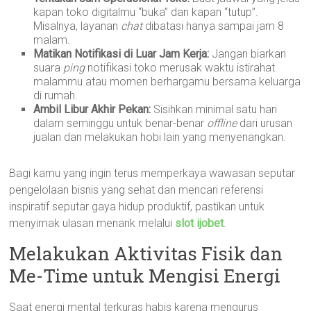
kapan toko digitalmu “buka” dan kapan “tutup”.
Misalnya, layanan
chat
dibatasi hanya sampai jam 8
malam.
Matikan Notifikasi di Luar Jam Kerja:
Jangan biarkan
suara
ping
notifikasi toko merusak waktu istirahat
malammu atau momen berhargamu bersama keluarga
di rumah.
Ambil Libur Akhir Pekan:
Sisihkan minimal satu hari
dalam seminggu untuk benar-benar
offline
dari urusan
jualan dan melakukan hobi lain yang menyenangkan.
Bagi kamu yang ingin terus memperkaya wawasan seputar
pengelolaan bisnis yang sehat dan mencari referensi
inspiratif seputar gaya hidup produktif, pastikan untuk
menyimak ulasan menarik melalui
slot ijobet
.
Melakukan Aktivitas Fisik dan
Me-Time untuk Mengisi Energi
Saat energi mental terkuras habis karena mengurus