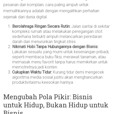
pesanan dan komplain, cara paling ampuh untuk
memulihkannya adalah dengan mengalihkan perhatian
sejenak dari dunia digital.
Berolahraga Ringan Secara Rutin:
Jalan santai di sekitar
kompleks rumah atau melakukan peregangan otot
sederhana terbukti ampuh melancarkan peredaran
darah dan menurunkan tingkat stres.
Nikmati Hobi Tanpa Hubungannya dengan Bisnis:
Lakukan sesuatu yang murni untuk kesenangan pribadi,
seperti membaca buku fiksi, merawat tanaman, atau
memasak menu favorit tanpa harus memikirkan untuk
memotretnya jadi konten.
Cukupkan Waktu Tidur:
Kurang tidur demi mengecek
algoritma media sosial justru akan menghancurkan
produktivitasmu keesokan harinya.
Mengubah Pola Pikir: Bisnis
untuk Hidup, Bukan Hidup untuk
Bisnis