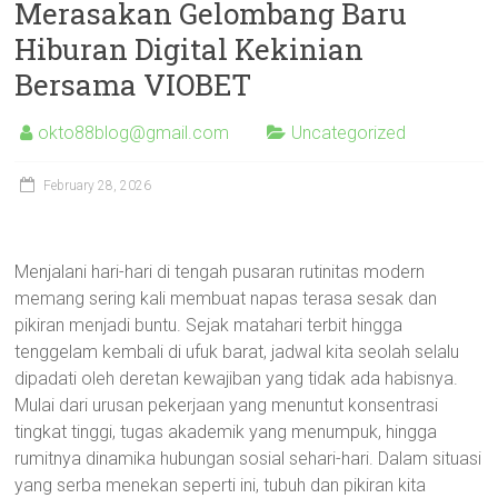
Merasakan Gelombang Baru
Hiburan Digital Kekinian
Bersama VIOBET
okto88blog@gmail.com
Uncategorized
February 28, 2026
Menjalani hari-hari di tengah pusaran rutinitas modern
memang sering kali membuat napas terasa sesak dan
pikiran menjadi buntu. Sejak matahari terbit hingga
tenggelam kembali di ufuk barat, jadwal kita seolah selalu
dipadati oleh deretan kewajiban yang tidak ada habisnya.
Mulai dari urusan pekerjaan yang menuntut konsentrasi
tingkat tinggi, tugas akademik yang menumpuk, hingga
rumitnya dinamika hubungan sosial sehari-hari. Dalam situasi
yang serba menekan seperti ini, tubuh dan pikiran kita