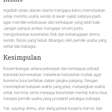
Ingatlah selalu alasan utama mengapa kamu memutuskan
untuk merintis usaha sendiri di awal—salah satunya pasti
agar memiliki kebebasan dan kehidupan yang lebih baik.
Jangan sampai ambisi mengejar omzet justru
mengorbankan kesehatan fisik dan kebahagiaan dirimu
sendiri. Bisnis yang hebat dibangun oleh pemilik usaha yang
sehat dan bahagia.
Kesimpulan
Keseimbangan antara pekerjaan dan kehidupan pribadi
bukanlah kemewahan, melainkan kebutuhan mutlak agar
bisnismu bisa bertahan dalam jangka panjang. Dengan
menetapkan batasan waktu yang jelas, meluangkan waktu
untuk
me-time
, serta menjaga kesehatan mental, kamu bisa
menjadi pemilik usaha yang produktif sekaligus bahagia.
Yuk, sayangi dirimu, atur ulang jadwal kerjamu hari ini, dan