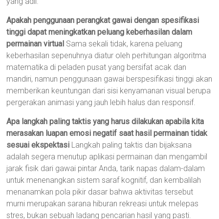
yang adil.
Apakah penggunaan perangkat gawai dengan spesifikasi
tinggi dapat meningkatkan peluang keberhasilan dalam
permainan virtual
Sama sekali tidak, karena peluang
keberhasilan sepenuhnya diatur oleh perhitungan algoritma
matematika di peladen pusat yang bersifat acak dan
mandiri, namun penggunaan gawai berspesifikasi tinggi akan
memberikan keuntungan dari sisi kenyamanan visual berupa
pergerakan animasi yang jauh lebih halus dan responsif.
Apa langkah paling taktis yang harus dilakukan apabila kita
merasakan luapan emosi negatif saat hasil permainan tidak
sesuai ekspektasi
Langkah paling taktis dan bijaksana
adalah segera menutup aplikasi permainan dan mengambil
jarak fisik dari gawai pintar Anda, tarik napas dalam-dalam
untuk menenangkan sistem saraf kognitif, dan kembalilah
menanamkan pola pikir dasar bahwa aktivitas tersebut
murni merupakan sarana hiburan rekreasi untuk melepas
stres, bukan sebuah ladang pencarian hasil yang pasti.