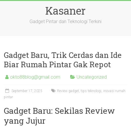
Skip
Kasaner
to
content
Gadget Pintar dan Teknologi Terkini
Gadget Baru, Trik Cerdas dan Ide
Biar Rumah Pintar Gak Repot
okto88blog@gmail.com
Uncategorized
September 17, 2025
Review gadget, tips teknologi, inovasi rumah
pintar
Gadget Baru: Sekilas Review
yang Jujur