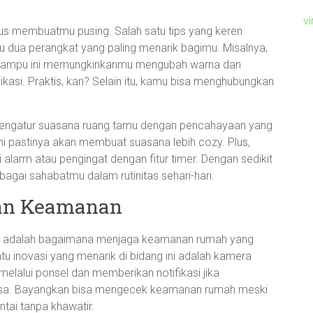
v
rus membuatmu pusing. Salah satu tips yang keren
atau dua perangkat yang paling menarik bagimu. Misalnya,
. Lampu ini memungkinkanmu mengubah warna dan
ikasi. Praktis, kan? Selain itu, kamu bisa menghubungkan
mengatur suasana ruang tamu dengan pencahayaan yang
ini pastinya akan membuat suasana lebih cozy. Plus,
larm atau pengingat dengan fitur timer. Dengan sedikit
bagai sahabatmu dalam rutinitas sehari-hari.
dan Keamanan
ang adalah bagaimana menjaga keamanan rumah yang
atu inovasi yang menarik di bidang ini adalah kamera
elalui ponsel dan memberikan notifikasi jika
iasa. Bayangkan bisa mengecek keamanan rumah meski
tai tanpa khawatir.