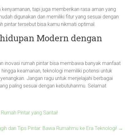
an kenyamanan, tapi juga memberikan rasa aman yang
mudah digunakan dan memiliki fitur yang sesuai dengan
 pintar tersebut bisa kamu nikmati optimal.
ehidupan Modern dengan
an inovasi rumah pintar bisa membawa banyak manfaat
 hingga keamanan, teknologi memiliki potensi untuk
yenangkan. Jangan ragu untuk menjelajahi berbagai
 yang paling sesuai dengan kebutuhanmu. Selamat
 Rumah Pintar yang Santai!
gih dan Tips Pintar: Bawa Rumahmu ke Era Teknologi!
→