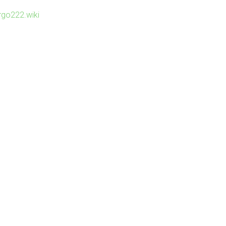
irgo222.wiki