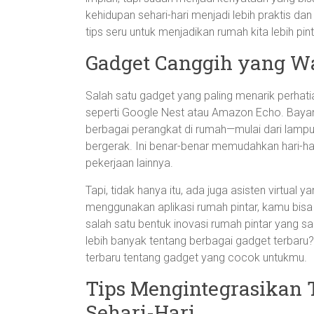
kehidupan sehari-hari menjadi lebih praktis 
tips seru untuk menjadikan rumah kita lebih pint
Gadget Canggih yang Wa
Salah satu gadget yang paling menarik perhatia
seperti Google Nest atau Amazon Echo. Baya
berbagai perangkat di rumah—mulai dari lampu
bergerak. Ini benar-benar memudahkan hari-h
pekerjaan lainnya.
Tapi, tidak hanya itu, ada juga asisten virtual
menggunakan aplikasi rumah pintar, kamu bis
salah satu bentuk inovasi rumah pintar yang s
lebih banyak tentang berbagai gadget terbaru
terbaru tentang gadget yang cocok untukmu.
Tips Mengintegrasikan 
Sehari-Hari