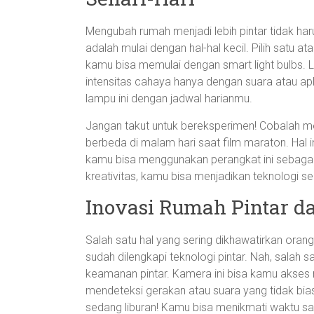
Mengubah rumah menjadi lebih pintar tidak ha
adalah mulai dengan hal-hal kecil. Pilih satu 
kamu bisa memulai dengan smart light bulbs
intensitas cahaya hanya dengan suara atau apl
lampu ini dengan jadwal harianmu.
Jangan takut untuk bereksperimen! Cobalah 
berbeda di malam hari saat film maraton. Hal 
kamu bisa menggunakan perangkat ini sebagai a
kreativitas, kamu bisa menjadikan teknologi se
Inovasi Rumah Pintar 
Salah satu hal yang sering dikhawatirkan or
sudah dilengkapi teknologi pintar. Nah, salah s
keamanan pintar. Kamera ini bisa kamu akses m
mendeteksi gerakan atau suara yang tidak b
sedang liburan! Kamu bisa menikmati waktu san