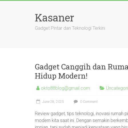
Skip
to
Kasaner
content
Gadget Pintar dan Teknologi Terkini
Gadget Canggih dan Rumah
Hidup Modern!
okto88blog@gmail.com
Uncategor
June 28, 2025
0 Comment
Review gadget, tips teknologi, inovasi rumah p
modern kita saat ini. Dengan semakin berkemb
impian, tapi sudah menjadi kenyataan yang bi