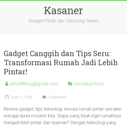
Skip
Kasaner
to
content
Gadget Pintar dan Teknologi Terkini
Gadget Canggih dan Tips Seru:
Transformasi Rumah Jadi Lebih
Pintar!
okto88blog@gmail.com
Uncategorized
June 11, 2025
0 Comment
Review gadget, tips teknologi, inovasi rumah pintar semakin
merajai dunia modern kita. Siapa yang tidak ingin rumahnya
menjadi lebih pintar dan nyaman? Dengan teknologi yang