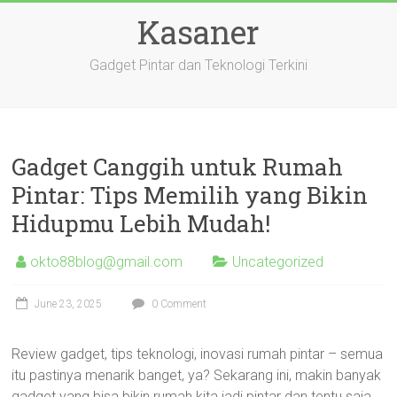
Skip
Kasaner
to
content
Gadget Pintar dan Teknologi Terkini
Gadget Canggih untuk Rumah
Pintar: Tips Memilih yang Bikin
Hidupmu Lebih Mudah!
okto88blog@gmail.com
Uncategorized
June 23, 2025
0 Comment
Review gadget, tips teknologi, inovasi rumah pintar – semua
itu pastinya menarik banget, ya? Sekarang ini, makin banyak
gadget yang bisa bikin rumah kita jadi pintar dan tentu saja