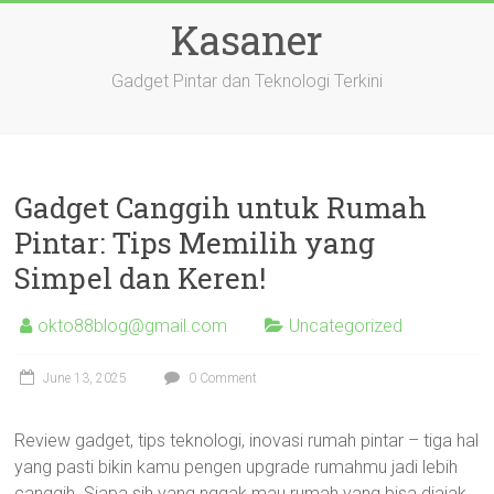
Skip
Kasaner
to
content
Gadget Pintar dan Teknologi Terkini
Gadget Canggih untuk Rumah
Pintar: Tips Memilih yang
Simpel dan Keren!
okto88blog@gmail.com
Uncategorized
June 13, 2025
0 Comment
Review gadget, tips teknologi, inovasi rumah pintar – tiga hal
yang pasti bikin kamu pengen upgrade rumahmu jadi lebih
canggih. Siapa sih yang nggak mau rumah yang bisa diajak