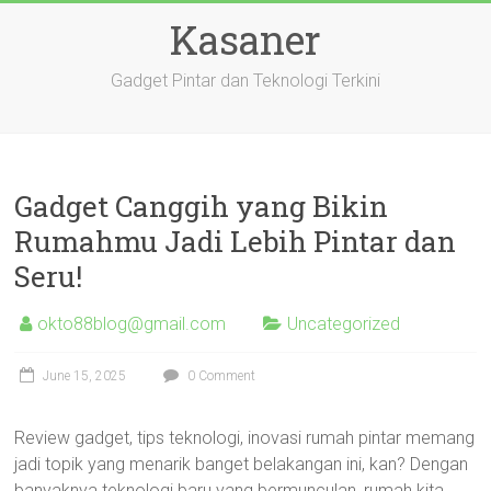
Skip
Kasaner
to
content
Gadget Pintar dan Teknologi Terkini
Gadget Canggih yang Bikin
Rumahmu Jadi Lebih Pintar dan
Seru!
okto88blog@gmail.com
Uncategorized
June 15, 2025
0 Comment
Review gadget, tips teknologi, inovasi rumah pintar memang
jadi topik yang menarik banget belakangan ini, kan? Dengan
banyaknya teknologi baru yang bermunculan, rumah kita