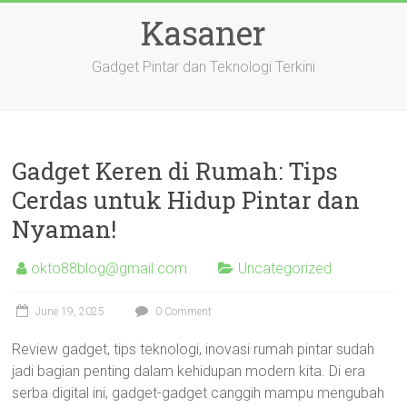
Skip
Kasaner
to
content
Gadget Pintar dan Teknologi Terkini
Gadget Keren di Rumah: Tips
Cerdas untuk Hidup Pintar dan
Nyaman!
okto88blog@gmail.com
Uncategorized
June 19, 2025
0 Comment
Review gadget, tips teknologi, inovasi rumah pintar sudah
jadi bagian penting dalam kehidupan modern kita. Di era
serba digital ini, gadget-gadget canggih mampu mengubah