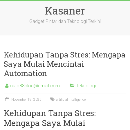
Skip
Kasaner
to
content
Gadget Pintar dan Teknologi Terkini
Kehidupan Tanpa Stres: Mengapa
Saya Mulai Mencintai
Automation
okto88blog@gmail.com
Teknologi
November 19, 2025
artificial intelligence
Kehidupan Tanpa Stres:
Mengapa Saya Mulai