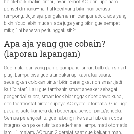
bolak-balik matiin lampu, nyari remot AC, dan lupa naro
ponsel di mana—hal-hal kecil yang bikin hari berasa
rempong. Jujur aja, pengalaman ini campur aduk: ada yang
bikin hidup lebih mudah, ada juga yang bikin gue sempet
mikir, “Ini beneran perlu nggak sih?”
Apa aja yang gue cobain?
(laporan lapangan)
Gue mulai dari yang paling gampang: smart bulb dan smart
plug. Lampu bisa gue atur pakai aplikasi atau suara,
sedangkan colokan pintar bikin perangkat non-smart jadi
ikut “pintar”. Lalu gue tambahin smart speaker sebagai
pengendali suara, smart lock biar nggak ribet bawa kunci,
dan thermostat pintar supaya AC nyetel otomatis. Gue juga
pasang satu kamera dan beberapa sensor pintu/jendela.
Semua perangkat itu gue hubungin ke satu hub dan coba
integrasikan pake rutinitas sederhana: lampu mati otomatis
jam 11 malam, AC turun 2 derajat saat gue keluar rumah,