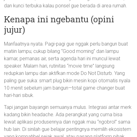
dan kunci terbuka kalau ponsel gue berada di area rumah.
Kenapa ini ngebantu (opini
jujur)
Manfaatnya nyata. Pagi-pagi gue nggak perlu bangun buat
matiin lampu; cukup bilang “Good morning” dan lampu
kamar, pemanas air, serta agenda hari ini muncul lewat
speaker. Malam hari, rutinitas “movie time” langsung
redupkan lampu dan aktifkan mode Do Not Disturb. Yang
paling gue suka: smart plug bikin mesin kopi otomatis nyala
10 menit sebelum jam bangun—total game changer buat
hari-hari sibuk.
Tapi jangan bayangin semuanya mulus. Integrasi antar merk
kadang bikin headache. Ada perangkat yang cuma bisa
lewat aplikasi produsennya dan nggak mau “ngobrol” sama
hub lain. Di sinilah gue belajar pentingnya memilih ekosistem
yang kompatibel sejak awal, atau pasang platform pihak