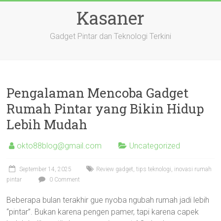
Skip
Kasaner
to
content
Gadget Pintar dan Teknologi Terkini
Pengalaman Mencoba Gadget
Rumah Pintar yang Bikin Hidup
Lebih Mudah
okto88blog@gmail.com
Uncategorized
September 14, 2025
Review gadget, tips teknologi, inovasi rumah
pintar
0 Comment
Beberapa bulan terakhir gue nyoba ngubah rumah jadi lebih
“pintar”. Bukan karena pengen pamer, tapi karena capek