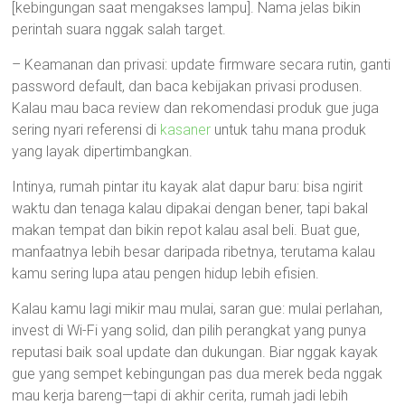
[kebingungan saat mengakses lampu]. Nama jelas bikin
perintah suara nggak salah target.
– Keamanan dan privasi: update firmware secara rutin, ganti
password default, dan baca kebijakan privasi produsen.
Kalau mau baca review dan rekomendasi produk gue juga
sering nyari referensi di
kasaner
untuk tahu mana produk
yang layak dipertimbangkan.
Intinya, rumah pintar itu kayak alat dapur baru: bisa ngirit
waktu dan tenaga kalau dipakai dengan bener, tapi bakal
makan tempat dan bikin repot kalau asal beli. Buat gue,
manfaatnya lebih besar daripada ribetnya, terutama kalau
kamu sering lupa atau pengen hidup lebih efisien.
Kalau kamu lagi mikir mau mulai, saran gue: mulai perlahan,
invest di Wi-Fi yang solid, dan pilih perangkat yang punya
reputasi baik soal update dan dukungan. Biar nggak kayak
gue yang sempet kebingungan pas dua merek beda nggak
mau kerja bareng—tapi di akhir cerita, rumah jadi lebih