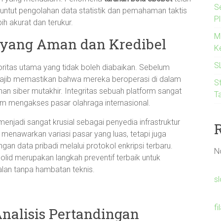
S
untut pengolahan data statistik dan pemahaman taktis
Pl
ih akurat dan terukur.
M
 yang Aman dan Kredibel
K
S
oritas utama yang tidak boleh diabaikan. Sebelum
 wajib memastikan bahwa mereka beroperasi di dalam
S
an siber mutakhir. Integritas sebuah platform sangat
T
 mengakses pasar olahraga internasional.
enjadi sangat krusial sebagai penyedia infrastruktur
a menawarkan variasi pasar yang luas, tetapi juga
gan data pribadi melalui protokol enkripsi terbaru.
N
olid merupakan langkah preventif terbaik untuk
jalan tanpa hambatan teknis.
s
fi
nalisis Pertandingan