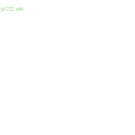
irgo222.wiki