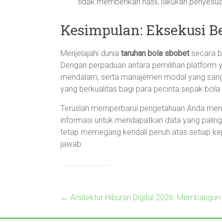
tidak memberikan hasil, lakukan penyesu
Kesimpulan: Eksekusi Be
Menjelajahi dunia
taruhan bola sbobet
secara b
Dengan perpaduan antara pemilihan platform y
mendalam, serta manajemen modal yang sangat 
yang berkualitas bagi para pecinta sepak bola di
Teruslah memperbarui pengetahuan Anda menge
informasi untuk mendapatkan data yang palin
tetap memegang kendali penuh atas setiap ke
jawab.
←
Arsitektur Hiburan Digital 2026: Membangu