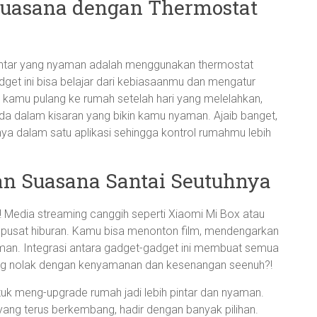
uasana dengan Thermostat
pintar yang nyaman adalah menggunakan thermostat
dget ini bisa belajar dari kebiasaanmu dan mengatur
 kamu pulang ke rumah setelah hari yang melelahkan,
a dalam kisaran yang bikin kamu nyaman. Ajaib banget,
a dalam satu aplikasi sehingga kontrol rumahmu lebih
an Suasana Santai Seutuhnya
g! Media streaming canggih seperti Xiaomi Mi Box atau
usat hiburan. Kamu bisa menonton film, mendengarkan
an. Integrasi antara gadget-gadget ini membuat semua
ang nolak dengan kenyamanan dan kesenangan seenuh?!
ntuk meng-upgrade rumah jadi lebih pintar dan nyaman.
yang terus berkembang, hadir dengan banyak pilihan.