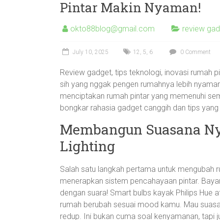
Pintar Makin Nyaman!
okto88blog@gmail.com
review gad
July 10, 2025
12
,
5
,
6
0 Comment
Review gadget, tips teknologi, inovasi rumah p
sih yang nggak pengen rumahnya lebih nyaman
menciptakan rumah pintar yang memenuhi semu
bongkar rahasia gadget canggih dan tips yang
Membangun Suasana N
Lighting
Salah satu langkah pertama untuk mengubah r
menerapkan sistem pencahayaan pintar. Baya
dengan suara! Smart bulbs kayak Philips Hue a
rumah berubah sesuai mood kamu. Mau suasan
redup. Ini bukan cuma soal kenyamanan, tapi ju