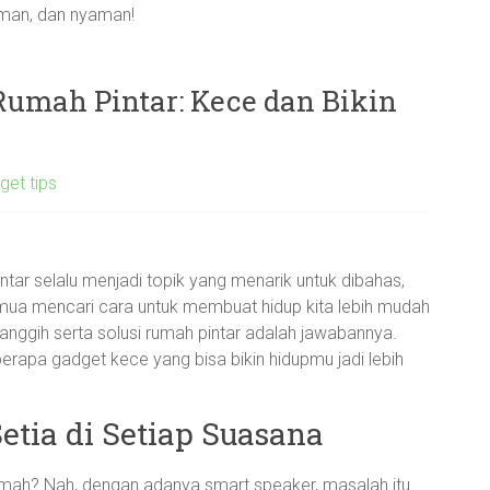
 aman, dan nyaman!
Rumah Pintar: Kece dan Bikin
get tips
intar selalu menjadi topik yang menarik untuk dibahas,
semua mencari cara untuk membuat hidup kita lebih mudah
ggih serta solusi rumah pintar adalah jawabannya.
eberapa gadget kece yang bisa bikin hidupmu jadi lebih
tia di Setiap Suasana
umah? Nah, dengan adanya smart speaker, masalah itu