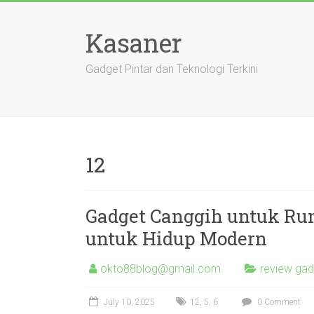
Skip
to
Kasaner
content
Gadget Pintar dan Teknologi Terkini
12
Gadget Canggih untuk Rum
untuk Hidup Modern
okto88blog@gmail.com
review gad
July 10, 2025
12
,
5
,
6
0 Comment