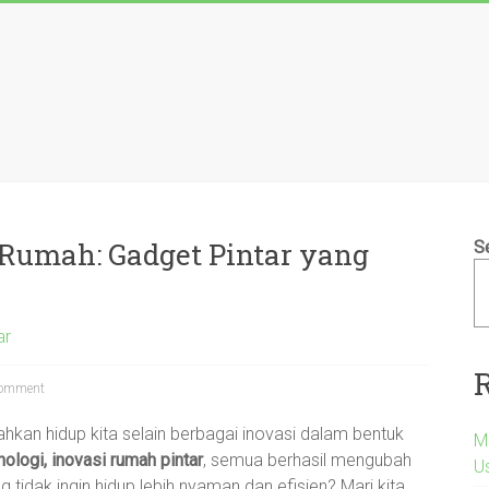
Rumah: Gadget Pintar yang
S
!
ar
omment
kan hidup kita selain berbagai inovasi dalam bentuk
M
nologi, inovasi rumah pintar
, semua berhasil mengubah
U
 tidak ingin hidup lebih nyaman dan efisien? Mari kita