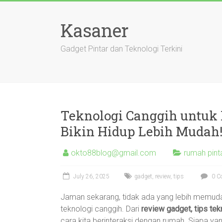
Skip
to
Kasaner
content
Gadget Pintar dan Teknologi Terkini
Teknologi Canggih untuk 
Bikin Hidup Lebih Mudah
okto88blog@gmail.com
rumah pint
July 26, 2025
gadget
,
review
,
tips
0 C
Jaman sekarang, tidak ada yang lebih memudah
teknologi canggih. Dari
review gadget, tips tek
cara kita berinteraksi dengan rumah. Siapa yang