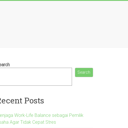
earch
Search
Recent Posts
enjaga Work-Life Balance sebagai Pemilik
saha Agar Tidak Cepat Stres