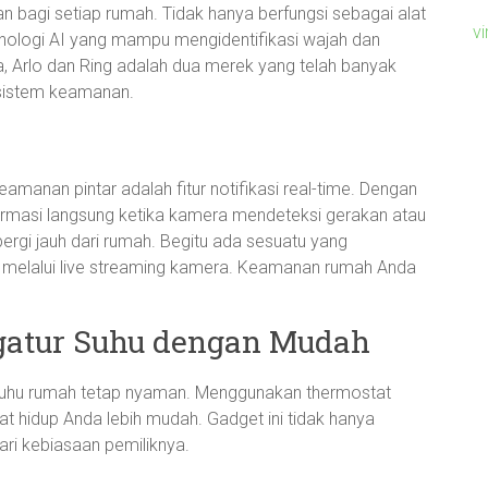
 bagi setiap rumah. Tidak hanya berfungsi sebagai alat
v
knologi AI yang mampu mengidentifikasi wajah dan
 Arlo dan Ring adalah dua merek yang telah banyak
 sistem keamanan.
amanan pintar adalah fitur notifikasi real-time. Dengan
formasi langsung ketika kamera mendeteksi gerakan atau
pergi jauh dari rumah. Begitu ada sesuatu yang
 melalui live streaming kamera. Keamanan rumah Anda
gatur Suhu dengan Mudah
suhu rumah tetap nyaman. Menggunakan thermostat
t hidup Anda lebih mudah. Gadget ini tidak hanya
dari kebiasaan pemiliknya.