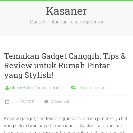
Skip
Kasaner
to
content
Gadget Pintar dan Teknologi Terkini
Temukan Gadget Canggih: Tips &
Review untuk Rumah Pintar
yang Stylish!
okto88blog@gmail.com
Uncategorized
June 26, 2025
0 Comment
Review gadget, tips teknologi, inovasi rumah pintar—tiga hal
yang selalu bikin saya bersemangat! Apalagi saat melihat
bagaimana teknologi dapat mengubah rumah kita menjadi