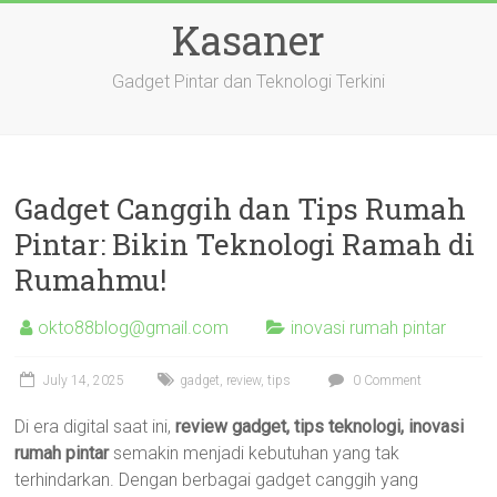
Skip
Kasaner
to
content
Gadget Pintar dan Teknologi Terkini
Gadget Canggih dan Tips Rumah
Pintar: Bikin Teknologi Ramah di
Rumahmu!
okto88blog@gmail.com
inovasi rumah pintar
July 14, 2025
gadget
,
review
,
tips
0 Comment
Di era digital saat ini,
review gadget, tips teknologi, inovasi
rumah pintar
semakin menjadi kebutuhan yang tak
terhindarkan. Dengan berbagai gadget canggih yang