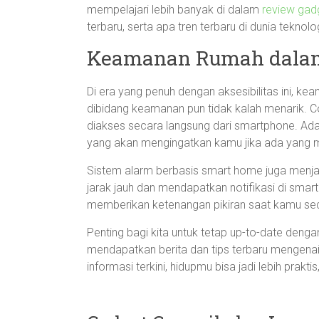
mempelajari lebih banyak di dalam
review gadg
terbaru, serta apa tren terbaru di dunia teknolo
Keamanan Rumah dalam 
Di era yang penuh dengan aksesibilitas ini, ke
dibidang keamanan pun tidak kalah menarik. 
diakses secara langsung dari smartphone. Ada 
yang akan mengingatkan kamu jika ada yang m
Sistem alarm berbasis smart home juga menjad
jarak jauh dan mendapatkan notifikasi di smartph
memberikan ketenangan pikiran saat kamu sed
Penting bagi kita untuk tetap up-to-date dengan
mendapatkan berita dan tips terbaru mengena
informasi terkini, hidupmu bisa jadi lebih prakt