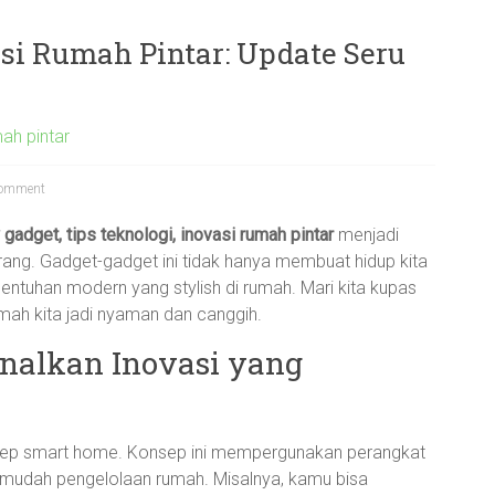
si Rumah Pintar: Update Seru
ah pintar
omment
 gadget, tips teknologi, inovasi rumah pintar
menjadi
rang. Gadget-gadget ini tidak hanya membuat hidup kita
entuhan modern yang stylish di rumah. Mari kita kupas
umah kita jadi nyaman dan canggih.
alkan Inovasi yang
ep smart home. Konsep ini mempergunakan perangkat
rmudah pengelolaan rumah. Misalnya, kamu bisa