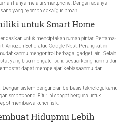
rumah hanya melalui smartphone. Dengan adanya
uasana yang nyaman sekaligus aman.
miliki untuk Smart Home
endasikan untuk menciptakan rumah pintar. Pertama-
rti Amazon Echo atau Google Nest. Perangkat ini
memudahkanmu mengontrol berbagai gadget lain. Selain
stat yang bisa mengatur suhu sesuai keinginanmu dan
Thermostat dapat mempelajari kebiasaanmu dan
k. Dengan sistem penguncian berbasis teknologi, kamu
n smartphone. Fitur ini sangat berguna untuk
epot membawa kunci fisik.
embuat Hidupmu Lebih