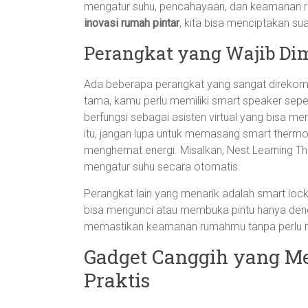
mengatur suhu, pencahayaan, dan keamanan 
inovasi rumah pintar
, kita bisa menciptakan s
Perangkat yang Wajib Di
Ada beberapa perangkat yang sangat direkom
tama, kamu perlu memiliki smart speaker sepe
berfungsi sebagai asisten virtual yang bisa 
itu, jangan lupa untuk memasang smart thermo
menghemat energi. Misalkan, Nest Learning 
mengatur suhu secara otomatis.
Perangkat lain yang menarik adalah smart loc
bisa mengunci atau membuka pintu hanya denga
memastikan keamanan rumahmu tanpa perlu r
Gadget Canggih yang M
Praktis