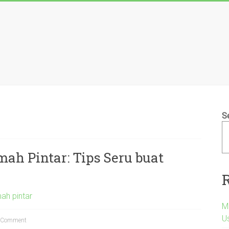
S
ah Pintar: Tips Seru buat
ah pintar
M
U
 Comment