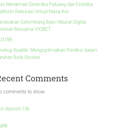
eni Menikmati Dinamika Peluang dan Estetika
atform Rekreasi Virtual Masa Kini
erasakan Gelombang Baru Hiburan Digital
ekinian Bersama VIOBET
LOT88
trategi Analitik: Mengoptimalkan Prediksi dalam
aruhan Bola Sbobet
Recent Comments
o comments to show.
lot deposit 10k
la88