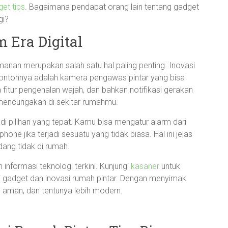
et tips
. Bagaimana pendapat orang lain tentang gadget
gi?
Era Digital
amanan merupakan salah satu hal paling penting. Inovasi
Contohnya adalah kamera pengawas pintar yang bisa
fitur pengenalan wajah, dan bahkan notifikasi gerakan
encurigakan di sekitar rumahmu.
i pilihan yang tepat. Kamu bisa mengatur alarm dari
one jika terjadi sesuatu yang tidak biasa. Hal ini jelas
ang tidak di rumah.
 informasi teknologi terkini. Kunjungi
kasaner
untuk
i gadget dan inovasi rumah pintar. Dengan menyimak
is, aman, dan tentunya lebih modern.