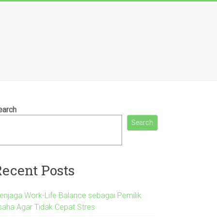
earch
Search
Recent Posts
enjaga Work-Life Balance sebagai Pemilik
saha Agar Tidak Cepat Stres