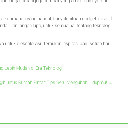
at tinggal, tetapi juga tempat yang aman dan nyaman
a keamanan yang handal, banyak pilihan gadget inovatif
da. Dan jangan lupa, untuk semua hal tentang teknologi
 untuk dieksplorasi. Temukan inspirasi baru setiap hari
p Lebih Mudah di Era Teknologi
ih untuk Rumah Pintar: Tips Seru Mengubah Hidupmu!
→