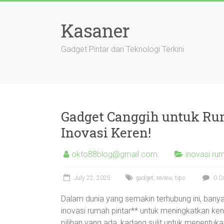
Skip
to
Kasaner
content
Gadget Pintar dan Teknologi Terkini
Gadget Canggih untuk Rum
Inovasi Keren!
okto88blog@gmail.com
inovasi rum
July 22, 2025
gadget
,
review
,
tips
0 C
Dalam dunia yang semakin terhubung ini, banyak
inovasi rumah pintar** untuk meningkatkan k
pilihan yang ada, kadang sulit untuk menentuka