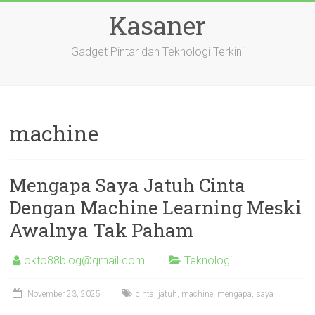
Skip
Kasaner
to
content
Gadget Pintar dan Teknologi Terkini
machine
Mengapa Saya Jatuh Cinta
Dengan Machine Learning Meski
Awalnya Tak Paham
okto88blog@gmail.com
Teknologi
November 23, 2025
cinta
,
jatuh
,
machine
,
mengapa
,
saya