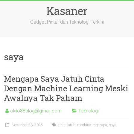
Skip
Kasaner
to
content
Gadget Pintar dan Teknologi Terkini
saya
Mengapa Saya Jatuh Cinta
Dengan Machine Learning Meski
Awalnya Tak Paham
okto88blog@gmail.com
Teknologi
November 23, 2025
cinta
,
jatuh
,
machine
,
mengapa
,
saya